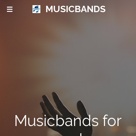
MUSICBANDS
Ga
direct
naar
de
hoofdinhoud
Musicbands for