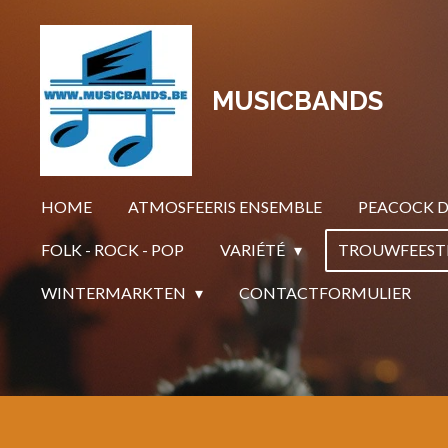
Ga
direct
naar
MUSICBANDS
de
hoofdinhoud
HOME
ATMOSFEERIS ENSEMBLE
PEACOCK D
FOLK - ROCK - POP
VARIÉTÉ
TROUWFEEST
WINTERMARKTEN
CONTACTFORMULIER