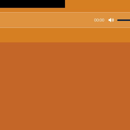
00:00
M
u
t
e