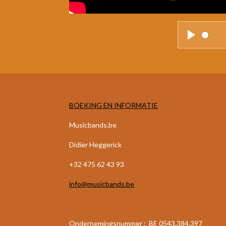
P
l
a
y
BOEKING EN INFORMATIE
Musicbands.be
Didier Heggerick
+32 475 62 43 93
info@musicbands.be
Ondernemingsnummer : BE 0543.384.397