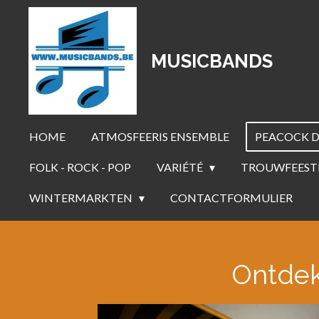
Ga
direct
naar
MUSICBANDS
de
hoofdinhoud
HOME
ATMOSFEERIS ENSEMBLE
PEACOCK D
FOLK - ROCK - POP
VARIÉTÉ
TROUWFEEST
WINTERMARKTEN
CONTACTFORMULIER
Ontdek