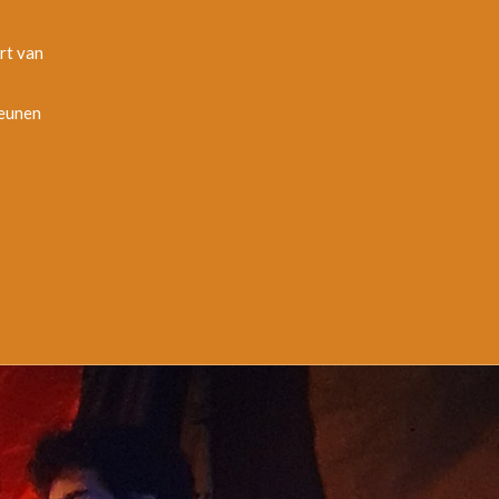
rt van
teunen