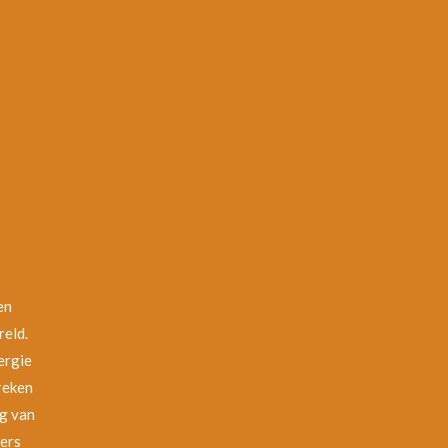
n
en
reld.
ergie
reken
ng van
ers