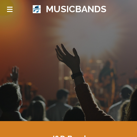
MUSICBANDS
Ga
direct
naar
de
hoofdinhoud